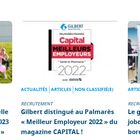
ACTUALITÉS
ARTICLES
NON CLASSIFIÉ(E)
ARTI
RECRUTEMENT
RECR
lle
Gilbert distingué au Palmarès
Le 
023
« Meilleur Employeur 2022 » du
jobd
 »
magazine CAPITAL !
bor