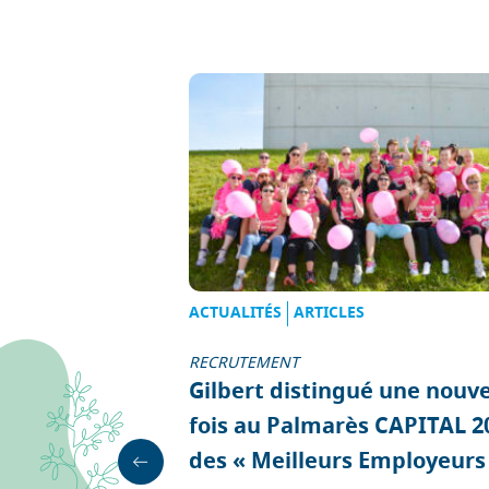
SSE
ACTUALITÉS
ARTICLES
RECRUTEMENT
n Emploi : 24
Gilbert distingué une nouve
r au sein des
fois au Palmarès CAPITAL 2
bert
des « Meilleurs Employeurs