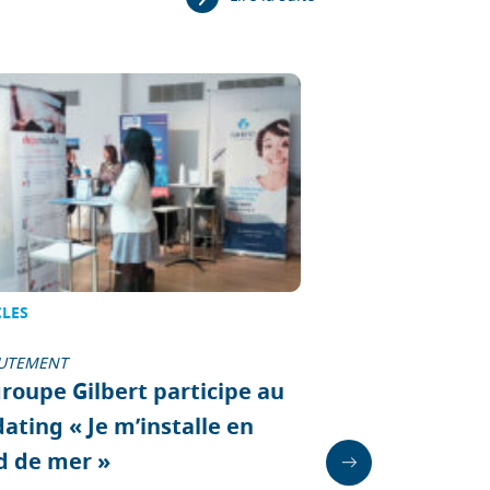
CLES
ARTICLES
UTEMENT
RECRUTEMENT
groupe Gilbert participe au
Job dating des
ating « Je m’installe en
Ce mardi 21 septembr
d de mer »
représenté par Vincen