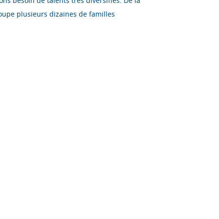
s besoin de talents très diversifiés. De la
oupe plusieurs dizaines de familles