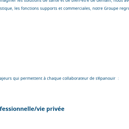
maginer les solutions de santé et de bien-être de demain, nous avon
istique, les fonctions supports et commerciales, notre Groupe regr
jeurs qui permettent à chaque collaborateur de s’épanouir :
ofessionnelle/vie privée